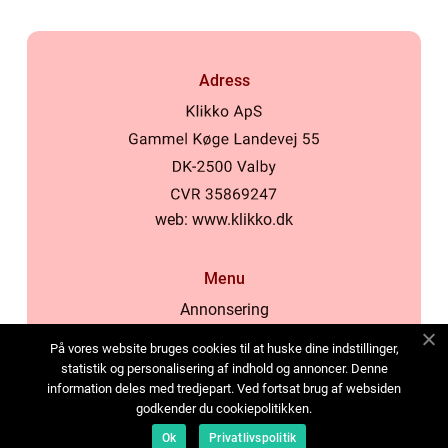
Adress
web:
www.klikko.dk
Menu
Annonsering
Om oss
På vores website bruges cookies til at huske dine indstillinger,
Cookies
statistik og personalisering af indhold og annoncer. Denne
information deles med tredjepart. Ved fortsat brug af websiden
Kontakta oss
godkender du cookiepolitikken.
Sitemap
Ok
Privatlivspolitik