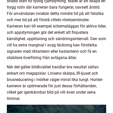
snabb start till tydlig fjärrstyrning. Målet är att skapa en
trygg rutin där kameran bara fungerar, oavsett årstid.
För användaren innebär detta mindre tid på att felsöka
och mer tid på att förstå viltets rörelsemönster.
Kameran kan till exempel schemaläggas för aktiva tider,
och appstyrningen gör det enkelt att finjustera
känslighet, upplösning och sändningsintervall. Den som
vill ha extra marginal i svag täckning kan förstärka
signalen med riktantenn eller kastantenn och få en
stabilare överföring från avlägsna åtlar.
När det gäller bildkvalitet handlar bra resultat sällan
enbart om megapixlar. Linsens skärpa, IR-ljuset och
brusreducering i mörker väger minst lika tungt. Hunter-
kameror är optimerade för just dessa förhållanden,
vilket ger igenkännbar bild på vilt även under sena
timmar.