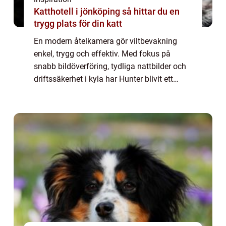
Katthotell i jönköping så hittar du en
trygg plats för din katt
En modern åtelkamera gör viltbevakning
enkel, trygg och effektiv. Med fokus på
snabb bildöverföring, tydliga nattbilder och
driftssäkerhet i kyla har Hunter blivit ett
populärt val bland jägare och markä...