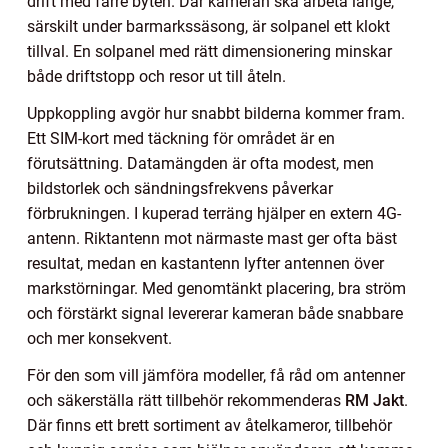
drift med färre byten. Där kameran ska arbeta länge,
särskilt under barmarkssäsong, är solpanel ett klokt
tillval. En solpanel med rätt dimensionering minskar
både driftstopp och resor ut till åteln.
Uppkoppling avgör hur snabbt bilderna kommer fram.
Ett SIM-kort med täckning för området är en
förutsättning. Datamängden är ofta modest, men
bildstorlek och sändningsfrekvens påverkar
förbrukningen. I kuperad terräng hjälper en extern 4G-
antenn. Riktantenn mot närmaste mast ger ofta bäst
resultat, medan en kastantenn lyfter antennen över
markstörningar. Med genomtänkt placering, bra ström
och förstärkt signal levererar kameran både snabbare
och mer konsekvent.
För den som vill jämföra modeller, få råd om antenner
och säkerställa rätt tillbehör rekommenderas
RM Jakt
.
Där finns ett brett sortiment av åtelkameror, tillbehör