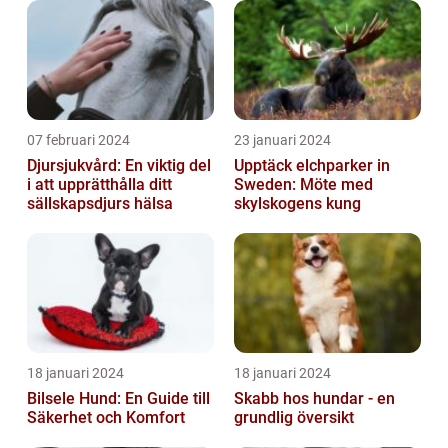
07 februari 2024
23 januari 2024
Djursjukvård: En viktig del
Upptäck elchparker in
i att upprätthålla ditt
Sweden: Möte med
sällskapsdjurs hälsa
skylskogens kung
18 januari 2024
18 januari 2024
Bilsele Hund: En Guide till
Skabb hos hundar - en
Säkerhet och Komfort
grundlig översikt