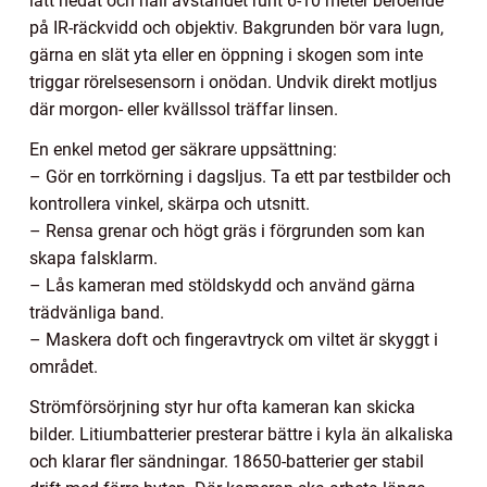
lätt nedåt och håll avståndet runt 6-10 meter beroende
på IR-räckvidd och objektiv. Bakgrunden bör vara lugn,
gärna en slät yta eller en öppning i skogen som inte
triggar rörelsesensorn i onödan. Undvik direkt motljus
där morgon- eller kvällssol träffar linsen.
En enkel metod ger säkrare uppsättning:
– Gör en torrkörning i dagsljus. Ta ett par testbilder och
kontrollera vinkel, skärpa och utsnitt.
– Rensa grenar och högt gräs i förgrunden som kan
skapa falsklarm.
– Lås kameran med stöldskydd och använd gärna
trädvänliga band.
– Maskera doft och fingeravtryck om viltet är skyggt i
området.
Strömförsörjning styr hur ofta kameran kan skicka
bilder. Litiumbatterier presterar bättre i kyla än alkaliska
och klarar fler sändningar. 18650-batterier ger stabil