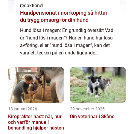
redaktionel
Hundpensionat i norrköping så hittar
du trygg omsorg för din hund
Hund lösa i magen: En grundlig översikt Vad
är ”hund lös i magen”? När en hund har lösa
avföring, eller ”hund lösa i magen”, kan det
vara ett tecken på en underliggande
hälsoproblem. Det kan vara ett tillfälligt
tillstånd orsa...
13 januari 2026
29 november 2025
Kiropraktor häst: när, hur
Din veterinär i Skåne
och varför manuell
behandling hjälper hästen