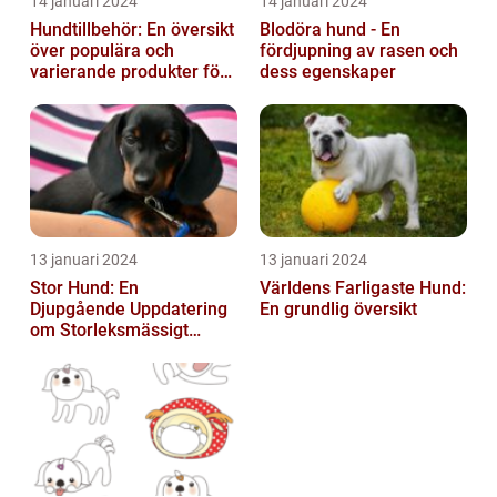
14 januari 2024
14 januari 2024
Hundtillbehör: En översikt
Blodöra hund - En
över populära och
fördjupning av rasen och
varierande produkter för
dess egenskaper
våra fyrbenta vänner
13 januari 2024
13 januari 2024
Stor Hund: En
Världens Farligaste Hund:
Djupgående Uppdatering
En grundlig översikt
om Storleksmässigt
Imponerande
Hundsporter för
Hundälskare