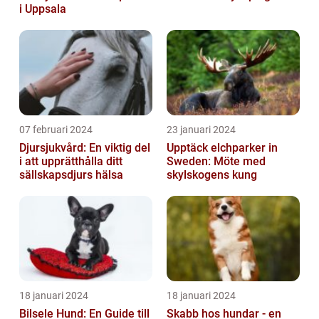
i Uppsala
07 februari 2024
23 januari 2024
Djursjukvård: En viktig del
Upptäck elchparker in
i att upprätthålla ditt
Sweden: Möte med
sällskapsdjurs hälsa
skylskogens kung
18 januari 2024
18 januari 2024
Bilsele Hund: En Guide till
Skabb hos hundar - en