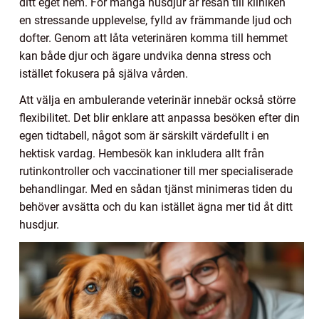
ditt eget hem. För många husdjur är resan till kliniken
en stressande upplevelse, fylld av främmande ljud och
dofter. Genom att låta veterinären komma till hemmet
kan både djur och ägare undvika denna stress och
istället fokusera på själva vården.
Att välja en ambulerande veterinär innebär också större
flexibilitet. Det blir enklare att anpassa besöken efter din
egen tidtabell, något som är särskilt värdefullt i en
hektisk vardag. Hembesök kan inkludera allt från
rutinkontroller och vaccinationer till mer specialiserade
behandlingar. Med en sådan tjänst minimeras tiden du
behöver avsätta och du kan istället ägna mer tid åt ditt
husdjur.