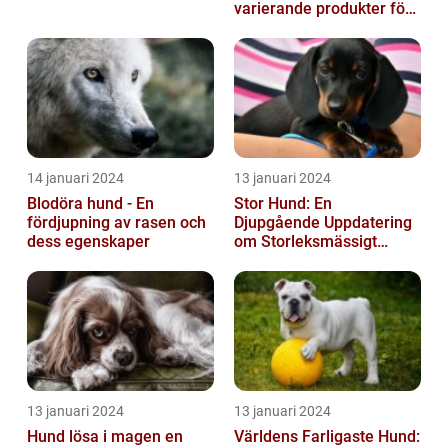
varierande produkter för
våra fyrbenta vänner
14 januari 2024
13 januari 2024
Blodöra hund - En
Stor Hund: En
fördjupning av rasen och
Djupgående Uppdatering
dess egenskaper
om Storleksmässigt
Imponerande
Hundsporter för
Hundälskare
13 januari 2024
13 januari 2024
Hund lösa i magen en
Världens Farligaste Hund: