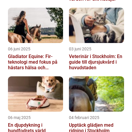
06 juni 2025
03 juni 2025
Gladiator Equine: Fir-
Veterinär i Stockholm: En
teknologi med fokus på
guide till djursjukvård i
hästars hälsa och
huvudstaden
välbefinnande
06 maj 2025
04 februari 2025
En djupdykning i
Upptäck glädjen med
hundfodrets värld
ridning i Stockholm