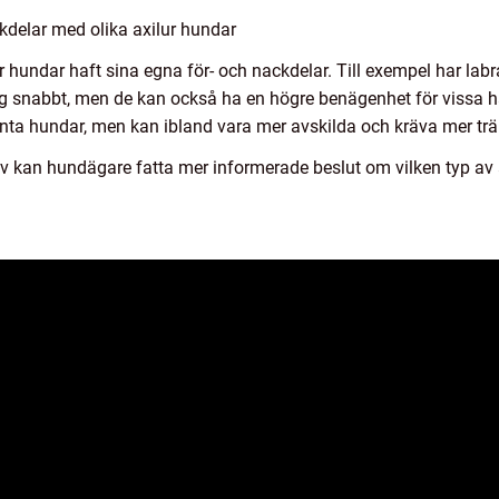
kdelar med olika axilur hundar
lur hundar haft sina egna för- och nackdelar. Till exempel har labr
g snabbt, men de kan också ha en högre benägenhet för vissa 
igenta hundar, men kan ibland vara mer avskilda och kräva mer tr
iv kan hundägare fatta mer informerade beslut om vilken typ av