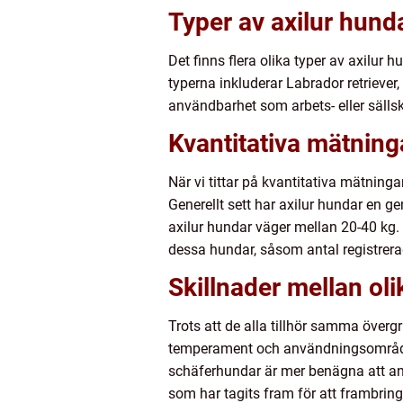
Typer av axilur hund
Det finns flera olika typer av axilu
typerna inkluderar Labrador retriever
användbarhet som arbets- eller säll
Kvantitativa mätning
När vi tittar på kvantitativa mätning
Generellt sett har axilur hundar en ge
axilur hundar väger mellan 20-40 kg
dessa hundar, såsom antal registrerad
Skillnader mellan oli
Trots att de alla tillhör samma överg
temperament och användningsområden
schäferhundar är mer benägna att an
som har tagits fram för att frambring