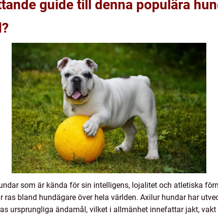
tande guide till denna populära hu
d?
undar som är kända för sin intelligens, lojalitet och atletiska f
är ras bland hundägare över hela världen. Axilur hundar har utvec
 ursprungliga ändamål, vilket i allmänhet innefattar jakt, vakt e