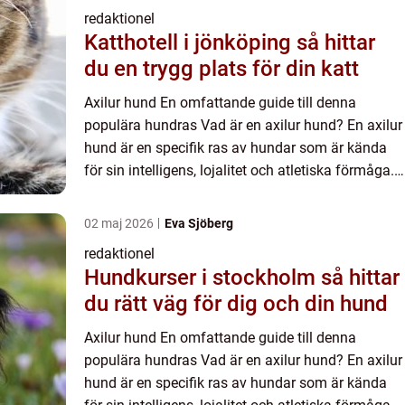
redaktionel
Katthotell i jönköping så hittar
du en trygg plats för din katt
Axilur hund En omfattande guide till denna
populära hundras Vad är en axilur hund? En axilur
hund är en specifik ras av hundar som är kända
för sin intelligens, lojalitet och atletiska förmåga.
Dessa hundar är vanligtvis medelstora till stora
och är ...
02 maj 2026
Eva Sjöberg
redaktionel
Hundkurser i stockholm så hittar
du rätt väg för dig och din hund
Axilur hund En omfattande guide till denna
populära hundras Vad är en axilur hund? En axilur
hund är en specifik ras av hundar som är kända