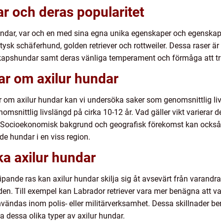
ar och deras popularitet
r hundar, var och en med sina egna unika egenskaper och egenska
, tysk schäferhund, golden retriever och rottweiler. Dessa raser 
skapshundar samt deras vänliga temperament och förmåga att tr
ar om axilur hundar
ar om axilur hundar kan vi undersöka saker som genomsnittlig li
nomsnittlig livslängd på cirka 10-12 år. Vad gäller vikt varierar 
. Socioekonomisk bakgrund och geografisk förekomst kan också 
e hundar i en viss region.
ka axilur hundar
ripande ras kan axilur hundar skilja sig åt avsevärt från varandra
. Till exempel kan Labrador retriever vara mer benägna att v
vändas inom polis- eller militärverksamhet. Dessa skillnader b
a dessa olika typer av axilur hundar.