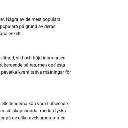
per. Några av de mest populära
är populära på grund av deras
äna enkelt.
vslängd, vikt och höjd inom rasen.
det beroende på ras, men de flesta
påverka kvantitativa mätningar för
. Skillnaderna kan vara i utseende,
ara sällskapshundar medan tyska
eror på de olika avelsprogrammen