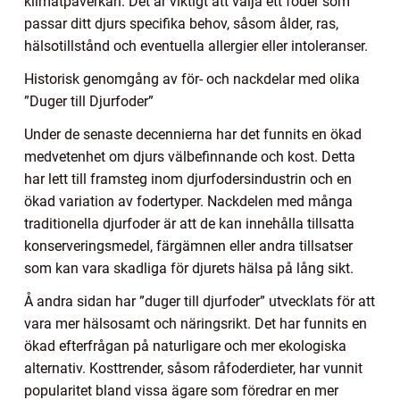
klimatpåverkan. Det är viktigt att välja ett foder som
passar ditt djurs specifika behov, såsom ålder, ras,
hälsotillstånd och eventuella allergier eller intoleranser.
Historisk genomgång av för- och nackdelar med olika
”Duger till Djurfoder”
Under de senaste decennierna har det funnits en ökad
medvetenhet om djurs välbefinnande och kost. Detta
har lett till framsteg inom djurfodersindustrin och en
ökad variation av fodertyper. Nackdelen med många
traditionella djurfoder är att de kan innehålla tillsatta
konserveringsmedel, färgämnen eller andra tillsatser
som kan vara skadliga för djurets hälsa på lång sikt.
Å andra sidan har ”duger till djurfoder” utvecklats för att
vara mer hälsosamt och näringsrikt. Det har funnits en
ökad efterfrågan på naturligare och mer ekologiska
alternativ. Kosttrender, såsom råfoderdieter, har vunnit
popularitet bland vissa ägare som föredrar en mer