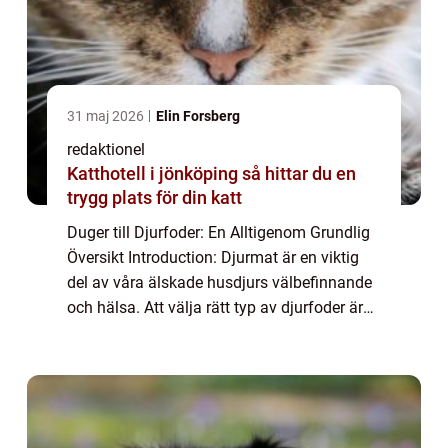
31 maj 2026
Elin Forsberg
redaktionel
Katthotell i jönköping så hittar du en
trygg plats för din katt
Duger till Djurfoder: En Alltigenom Grundlig
Översikt Introduction: Djurmat är en viktig
del av våra älskade husdjurs välbefinnande
och hälsa. Att välja rätt typ av djurfoder är
avgörande för att se till att de får alla de
näringsämnen de behöver för...