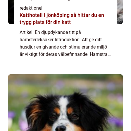
redaktionel
Katthotell i jönköping så hittar du en
trygg plats för din katt
Artikel: En djupdykande titt på
hamsterleksaker Introduktion: Att ge ditt
husdjur en givande och stimulerande miljö
är viktigt för deras välbefinnande. Hamstrar
är inget undantag, och en viktig del av att
skapa en bra livsmiljö för dem är att tillhan...