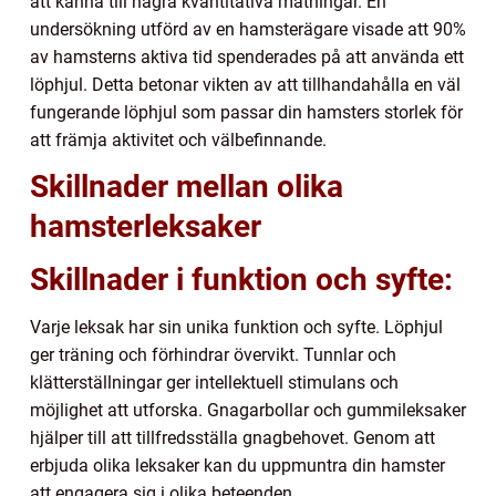
att känna till några kvantitativa mätningar. En
undersökning utförd av en hamsterägare visade att 90%
av hamsterns aktiva tid spenderades på att använda ett
löphjul. Detta betonar vikten av att tillhandahålla en väl
fungerande löphjul som passar din hamsters storlek för
att främja aktivitet och välbefinnande.
Skillnader mellan olika
hamsterleksaker
Skillnader i funktion och syfte:
Varje leksak har sin unika funktion och syfte. Löphjul
ger träning och förhindrar övervikt. Tunnlar och
klätterställningar ger intellektuell stimulans och
möjlighet att utforska. Gnagarbollar och gummileksaker
hjälper till att tillfredsställa gnagbehovet. Genom att
erbjuda olika leksaker kan du uppmuntra din hamster
att engagera sig i olika beteenden.