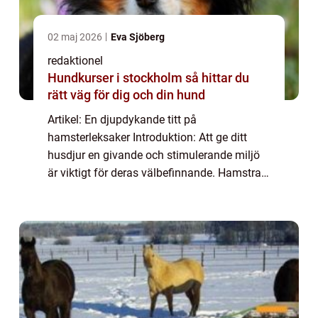
02 maj 2026
Eva Sjöberg
redaktionel
Hundkurser i stockholm så hittar du
rätt väg för dig och din hund
Artikel: En djupdykande titt på
hamsterleksaker Introduktion: Att ge ditt
husdjur en givande och stimulerande miljö
är viktigt för deras välbefinnande. Hamstrar
är inget undantag, och en viktig del av att
skapa en bra livsmiljö för dem är att tillhan...