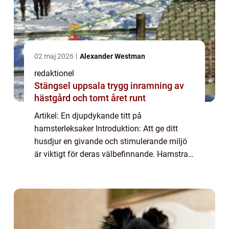
02 maj 2026
Alexander Westman
redaktionel
Stängsel uppsala trygg inramning av
hästgård och tomt året runt
Artikel: En djupdykande titt på
hamsterleksaker Introduktion: Att ge ditt
husdjur en givande och stimulerande miljö
är viktigt för deras välbefinnande. Hamstrar
är inget undantag, och en viktig del av att
skapa en bra livsmiljö för dem är att tillhan...