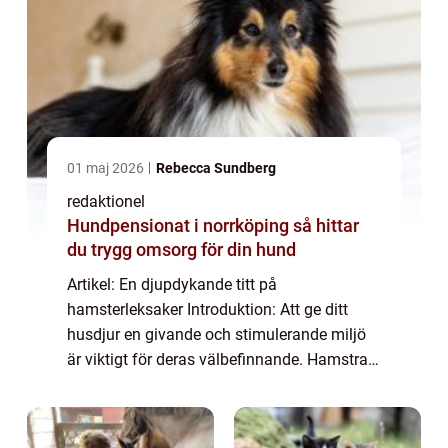
01 maj 2026
Rebecca Sundberg
redaktionel
Hundpensionat i norrköping så hittar
du trygg omsorg för din hund
Artikel: En djupdykande titt på
hamsterleksaker Introduktion: Att ge ditt
husdjur en givande och stimulerande miljö
är viktigt för deras välbefinnande. Hamstrar
är inget undantag, och en viktig del av att
skapa en bra livsmiljö för dem är att tillhan...