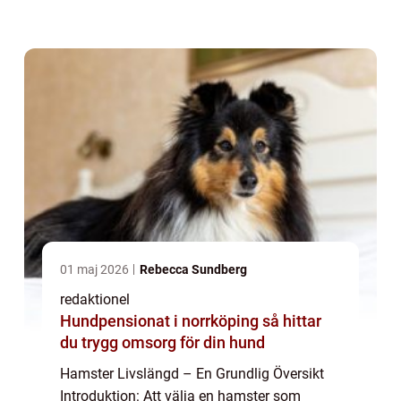
överväga är deras livslängd. I denna artikel
kommer vi att ge en detaljerad översikt
över...
01 maj 2026
Rebecca Sundberg
redaktionel
Hundpensionat i norrköping så hittar
du trygg omsorg för din hund
Hamster Livslängd – En Grundlig Översikt
Introduktion: Att välja en hamster som