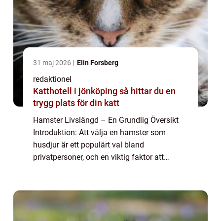
31 maj 2026
Elin Forsberg
redaktionel
Katthotell i jönköping så hittar du en
trygg plats för din katt
Hamster Livslängd – En Grundlig Översikt
Introduktion: Att välja en hamster som
husdjur är ett populärt val bland
privatpersoner, och en viktig faktor att
överväga är deras livslängd. I denna artikel
kommer vi att ge en detaljerad översikt
över...