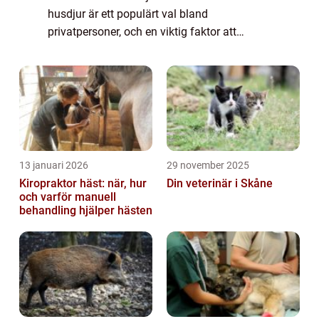
husdjur är ett populärt val bland
privatpersoner, och en viktig faktor att
överväga är deras livslängd. I denna artikel
kommer vi att ge en detaljerad översikt
över...
13 januari 2026
29 november 2025
Kiropraktor häst: när, hur
Din veterinär i Skåne
och varför manuell
behandling hjälper hästen