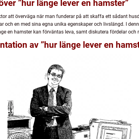
 över ”hur länge lever en hamster”
ktor att överväga när man funderar på att skaffa ett sådant hus
, var och en med sina egna unika egenskaper och livslängd. I den
nge en hamster kan förväntas leva, samt diskutera fördelar och n
tation av ”hur länge lever en hams