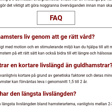
et gör det viktigt att göra noggranna överväganden innan man sk
FAQ
amsters liv genom att ge rätt vård?
ckligt med motion och en stimulerande miljö kan du hjälpa till at
stern på ett rätt sätt kan också bidra till ett längre och hälsos
rar en kortare livslängd än guldhamstrar
vanligtvis kortare på grund av genetiska faktorer och deras min
mster kan förväntas leva i genomsnitt 1,5 till 2 år.
har den längsta livslängden?
längsta livslängden bland hamsterarterna, vanligtvis mellan 2-3