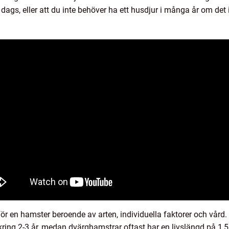
 dags, eller att du inte behöver ha ett husdjur i många år om det i
r en hamster beroende av arten, individuella faktorer och vård
ing 2-3 år, medan dvärghamstrar oftast har en livslängd på 1,5 