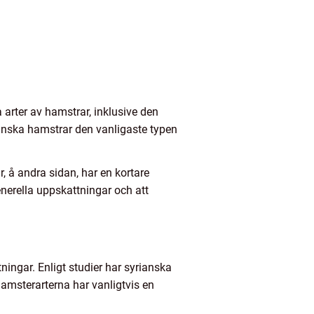
 arter av hamstrar, inklusive den
anska hamstrar den vanligaste typen
, å andra sidan, har en kortare
generella uppskattningar och att
tningar. Enligt studier har syrianska
hamsterarterna har vanligtvis en