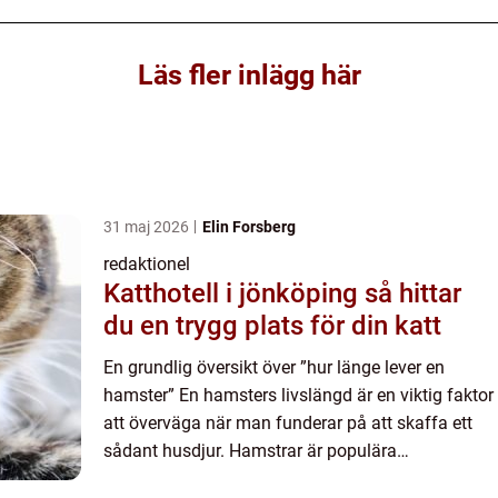
Läs fler inlägg här
31 maj 2026
Elin Forsberg
redaktionel
Katthotell i jönköping så hittar
du en trygg plats för din katt
En grundlig översikt över ”hur länge lever en
hamster” En hamsters livslängd är en viktig faktor
att överväga när man funderar på att skaffa ett
sådant husdjur. Hamstrar är populära
sällskapsdjur och finns i olika arter, var och en