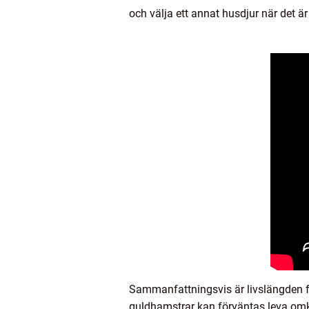
och välja ett annat husdjur när det är
Sammanfattningsvis är livslängden fö
guldhamstrar kan förväntas leva omkr