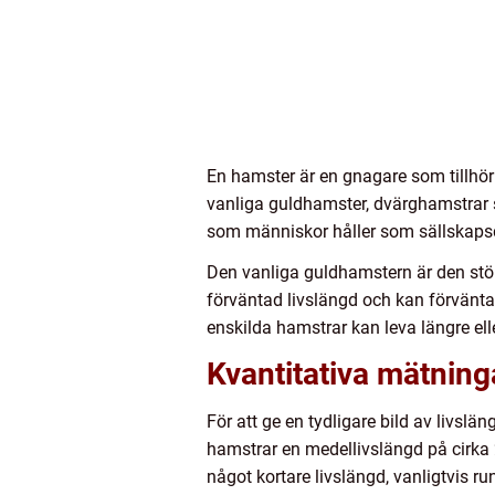
En hamster är en gnagare som tillhör 
vanliga guldhamster, dvärghamstrar s
som människor håller som sällskapsd
Den vanliga guldhamstern är den störs
förväntad livslängd och kan förväntas 
enskilda hamstrar kan leva längre elle
Kvantitativa mätning
För att ge en tydligare bild av livslä
hamstrar en medellivslängd på cirka 2
något kortare livslängd, vanligtvis runt 