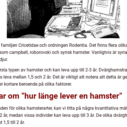
familjen Cricetidae och ordningen Rodentia. Det finns flera olika
om campbell, roborovski och syrisk hamster. Vanligtvis är syri
jur.
ta typen av hamster och kan leva upp till 2-3 år. Dvärghamstrar
leva mellan 1,5 och 2 år. Det är viktigt att notera att detta är 
r kortare beroende på olika faktorer.
ar om ”hur länge lever en hamster”
ngden för olika hamsterarter, kan vi titta på några kvantitativa mä
 år, medan vissa individer kan leva upp till 3 år. De olika dvärg
1,5 till 2 år.