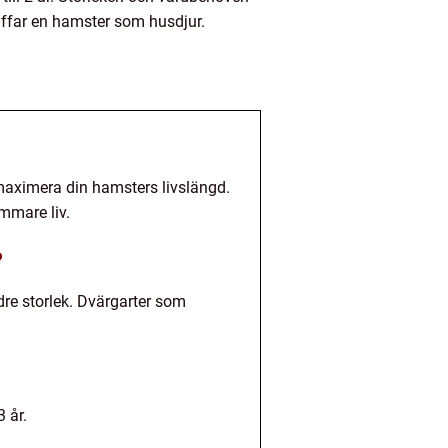
affar en hamster som husdjur.
t maximera din hamsters livslängd.
ammare liv.
?
dre storlek. Dvärgarter som
 år.