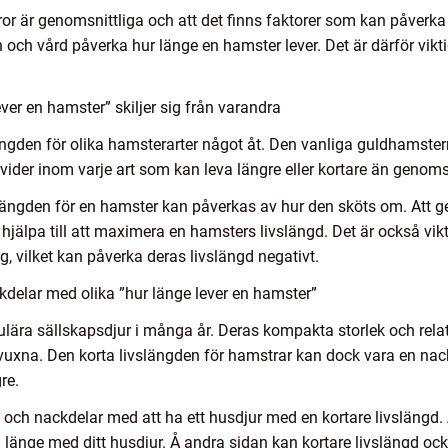
ffror är genomsnittliga och att det finns faktorer som kan påverk
 och vård påverka hur länge en hamster lever. Det är därför vikti
.
ver en hamster” skiljer sig från varandra
ängden för olika hamsterarter något åt. Den vanliga guldhamster
ider inom varje art som kan leva längre eller kortare än genomsn
vslängden för en hamster kan påverkas av hur den sköts om. Att ge 
jälpa till att maximera en hamsters livslängd. Det är också vikti
g, vilket kan påverka deras livslängd negativt.
delar med olika ”hur länge lever en hamster”
ulära sällskapsdjur i många år. Deras kompakta storlek och relati
 vuxna. Den korta livslängden för hamstrar kan dock vara en nac
re.
för- och nackdelar med att ha ett husdjur med en kortare livslängd
å länge med ditt husdjur. Å andra sidan kan kortare livslängd o