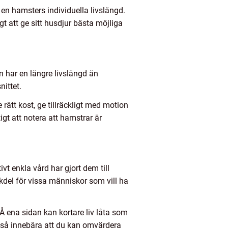
a en hamsters individuella livslängd.
gt att ge sitt husdjur bästa möjliga
n har en längre livslängd än
ittet.
rätt kost, ge tillräckligt med motion
gt att notera att hamstrar är
vt enkla vård har gjort dem till
kdel för vissa människor som vill ha
. Å ena sidan kan kortare liv låta som
ckså innebära att du kan omvärdera