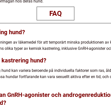
förmågan hos deras hund.
FAQ
ing hund?
ningen av läkemedel för att temporärt minska produktionen a
ns olika typer av kemisk kastrering, inklusive GnRH-agonister 
k kastrering hund?
g hund kan variera beroende på individuella faktorer som ras, ål
ssa hundar fortfarande kan vara sexuellt aktiva efter en tid, och d
llan GnRH-agonister och androgenredukti
nd?