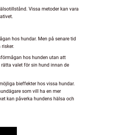
hälsotillstånd. Vissa metoder kan vara
tivet.
rmågan hos hundar. Men på senare tid
risker.
nsförmågan hos hunden utan att
ätta valet för sin hund innan de
möjliga bieffekter hos vissa hundar.
 hundägare som vill ha en mer
lket kan påverka hundens hälsa och