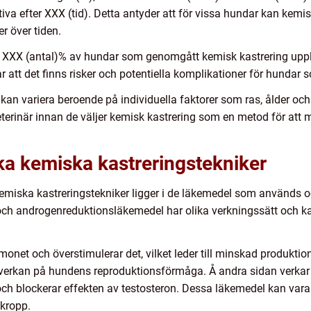
tiva efter XXX (tid). Detta antyder att för vissa hundar kan kemis
r över tiden.
t XXX (antal)% av hundar som genomgått kemisk kastrering upp
rar att det finns risker och potentiella komplikationer för hunda
en kan variera beroende på individuella faktorer som ras, ålder o
eterinär innan de väljer kemisk kastrering som en metod för at
ika kemiska kastreringstekniker
kemiska kastreringstekniker ligger i de läkemedel som används 
h androgenreduktionsläkemedel har olika verkningssätt och kan
onet och överstimulerar det, vilket leder till minskad produkt
verkan på hundens reproduktionsförmåga. Å andra sidan verkar
h blockerar effekten av testosteron. Dessa läkemedel kan vara
kropp.