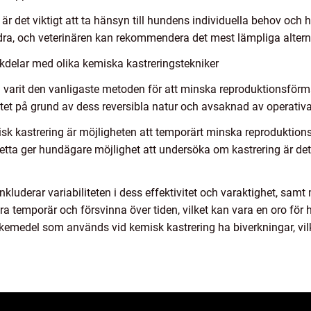
 är det viktigt att ta hänsyn till hundens individuella behov och 
ra, och veterinären kan rekommendera det mest lämpliga alterna
kdelar med olika kemiska kastreringstekniker
ring varit den vanligaste metoden för att minska reproduktionsfö
tet på grund av dess reversibla natur och avsaknad av operativa 
isk kastrering är möjligheten att temporärt minska reproduktio
a ger hundägare möjlighet att undersöka om kastrering är det r
luderar variabiliteten i dess effektivitet och varaktighet, samt 
a temporär och försvinna över tiden, vilket kan vara en oro för
emedel som används vid kemisk kastrering ha biverkningar, vi