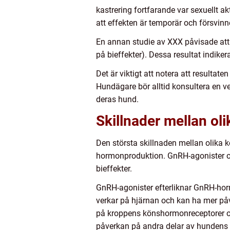
kastrering fortfarande var sexuellt ak
att effekten är temporär och försvinne
En annan studie av XXX påvisade at
på bieffekter). Dessa resultat indike
Det är viktigt att notera att resultat
Hundägare bör alltid konsultera en v
deras hund.
Skillnader mellan ol
Den största skillnaden mellan olika 
hormonproduktion. GnRH-agonister oc
bieffekter.
GnRH-agonister efterliknar GnRH-horm
verkar på hjärnan och kan ha mer på
på kroppens könshormonreceptorer oc
påverkan på andra delar av hundens 