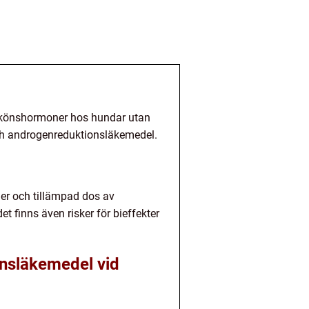
v könshormoner hos hundar utan
och androgenreduktionsläkemedel.
der och tillämpad dos av
et finns även risker för bieffekter
onsläkemedel vid