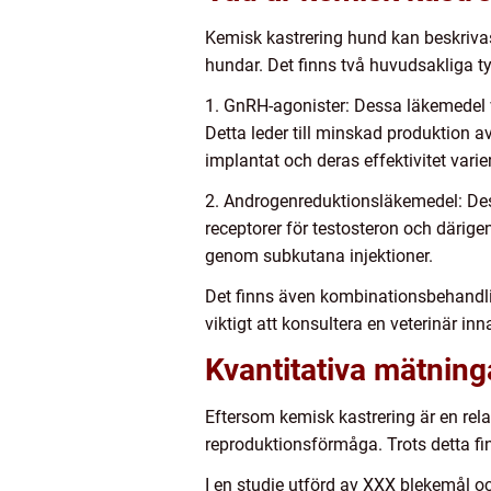
Kemisk kastrering hund kan beskriv
hundar. Det finns två huvudsakliga ty
1. GnRH-agonister: Dessa läkemedel 
Detta leder till minskad produktion 
implantat och deras effektivitet var
2. Androgenreduktionsläkemedel: De
receptorer för testosteron och därig
genom subkutana injektioner.
Det finns även kombinationsbehandlin
viktigt att konsultera en veterinär i
Kvantitativa mätnin
Eftersom kemisk kastrering är en rel
reproduktionsförmåga. Trots detta fi
I en studie utförd av XXX blekemål o