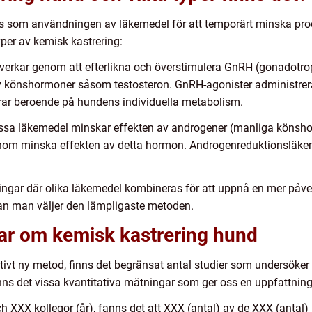
as som användningen av läkemedel för att temporärt minska pr
per av kemisk kastrering:
verkar genom att efterlikna och överstimulera GnRH (gonadotrop
av könshormoner såsom testosteron. GnRH-agonister administrera
ierar beroende på hundens individuella metabolism.
ssa läkemedel minskar effekten av androgener (manliga könsho
enom minska effekten av detta hormon. Androgenreduktionsläkeme
gar där olika läkemedel kombineras för att uppnå en mer påverk
nnan man väljer den lämpligaste metoden.
gar om kemisk kastrering hund
ativt ny metod, finns det begränsat antal studier som undersöker
nns det vissa kvantitativa mätningar som ger oss en uppfattning 
ch XXX kollegor (år), fanns det att XXX (antal) av de XXX (ant