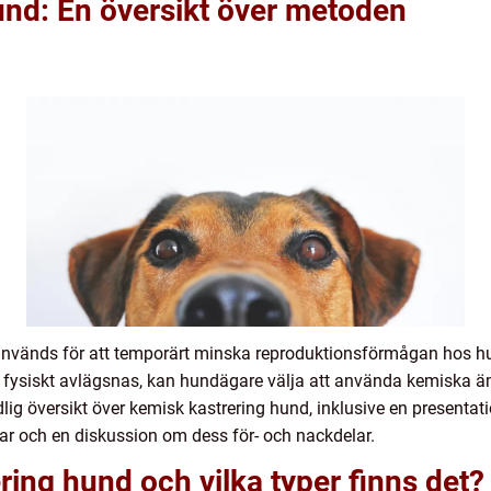
und: En översikt över metoden
nvänds för att temporärt minska reproduktionsförmågan hos hun
en fysiskt avlägsnas, kan hundägare välja att använda kemiska 
ig översikt över kemisk kastrering hund, inklusive en presentati
gar och en diskussion om dess för- och nackdelar.
ring hund och vilka typer finns det?