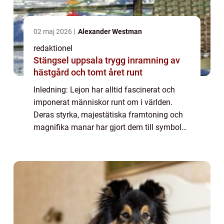
02 maj 2026
Alexander Westman
redaktionel
Stängsel uppsala trygg inramning av
hästgård och tomt året runt
Inledning: Lejon har alltid fascinerat och
imponerat människor runt om i världen.
Deras styrka, majestätiska framtoning och
magnifika manar har gjort dem till symboler
för kunglighet och makt. Det är därför inte
förvånande att lejonnamn har blivit po...