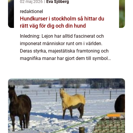
02 maj 2026
Eva Sjöberg
redaktionel
Hundkurser i stockholm så hittar du
rätt väg för dig och din hund
Inledning: Lejon har alltid fascinerat och
imponerat människor runt om i världen.
Deras styrka, majestätiska framtoning och
magnifika manar har gjort dem till symboler
för kunglighet och makt. Det är därför inte
förvånande att lejonnamn har blivit po...