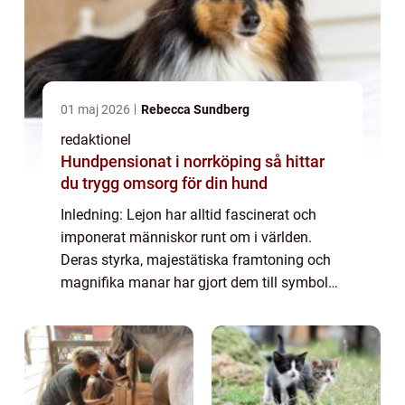
01 maj 2026
Rebecca Sundberg
redaktionel
Hundpensionat i norrköping så hittar
du trygg omsorg för din hund
Inledning: Lejon har alltid fascinerat och
imponerat människor runt om i världen.
Deras styrka, majestätiska framtoning och
magnifika manar har gjort dem till symboler
för kunglighet och makt. Det är därför inte
förvånande att lejonnamn har blivit po...