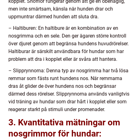
kopplet. Snofflor fungerar genom att ge en obehaglig,
men inte smärtsam, känsla när hunden drar och
uppmuntrar därmed hunden att sluta dra.
– Haltiburen: En haltibure är en kombination av en
nosgrimma och en sele. Den ger ägaren större kontroll
över djuret genom att begränsa hundens huvudrörelser.
Haltiburar är särskilt användbara för hundar som har
problem att dra i kopplet eller är svåra att hantera.
– Slipprynnorna: Denna typ av nosgrimma har två lösa
remmar som fästs runt hundens nos. När remmarna
dras åt glider de över hundens nos och begränsar
därmed dess rörelser. Slipprynnorna används vanligtvis
vid träning av hundar som drar hårt i kopplet eller som
reagerar starkt på stimuli under promenader.
3. Kvantitativa mätningar om
nosgrimmor för hundar: