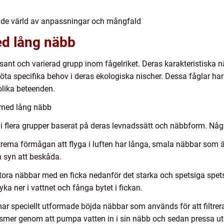
nde värld av anpassningar och mångfald
ed lång näbb
sant och varierad grupp inom fågelriket. Deras karakteristiska 
möta specifika behov i deras ekologiska nischer. Dessa fåglar har 
olika beteenden.
r med lång näbb
 flera grupper baserat på deras levnadssätt och näbbform. Någ
extrema förmågan att flyga i luften har långa, smala näbbar som ä
 syn att beskåda.
 stora näbbar med en ficka nedanför det starka och spetsiga sp
ka ner i vattnet och fånga bytet i fickan.
ar speciellt utformade böjda näbbar som används för att filtrera 
smer genom att pumpa vatten in i sin näbb och sedan pressa ut