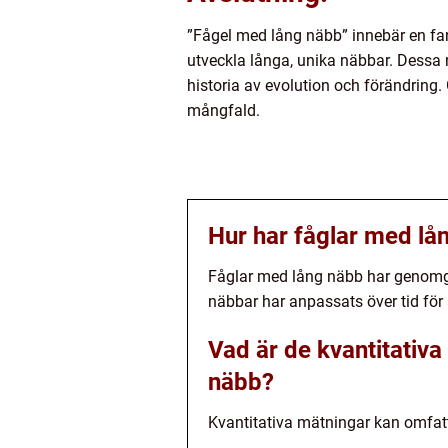
”Fågel med lång näbb” innebär en fan
utveckla långa, unika näbbar. Dessa n
historia av evolution och förändring.
mångfald.
Hur har fåglar med lån
Fåglar med lång näbb har genomgått
näbbar har anpassats över tid för 
Vad är de kvantitativ
näbb?
Kvantitativa mätningar kan omfatt