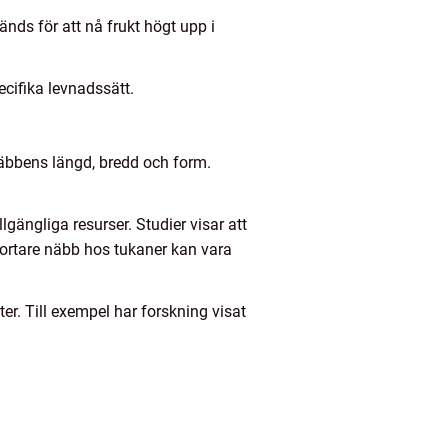
nds för att nå frukt högt upp i
cifika levnadssätt.
näbbens längd, bredd och form.
gängliga resurser. Studier visar att
kortare näbb hos tukaner kan vara
r. Till exempel har forskning visat