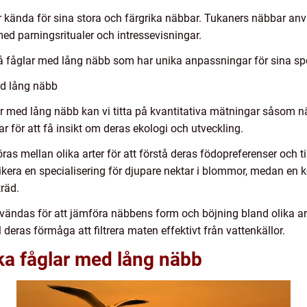
 kända för sina stora och färgrika näbbar. Tukaners näbbar anvä
med parningsritualer och intressevisningar.
å fåglar med lång näbb som har unika anpassningar för sina spe
ed lång näbb
lar med lång näbb kan vi titta på kvantitativa mätningar såsom 
 för att få insikt om deras ekologi och utveckling.
 mellan olika arter för att förstå deras födopreferenser och till
dikera en specialisering för djupare nektar i blommor, medan en 
träd.
ändas för att jämföra näbbens form och böjning bland olika arte
l deras förmåga att filtrera maten effektivt från vattenkällor.
ika fåglar med lång näbb