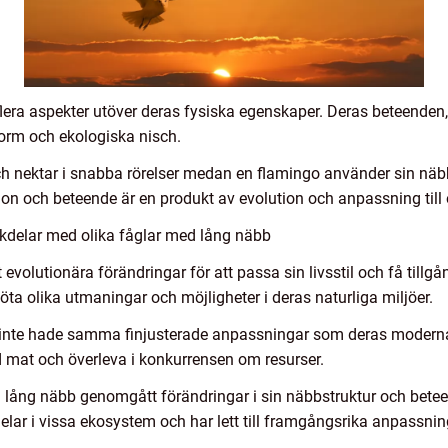
 flera aspekter utöver deras fysiska egenskaper. Deras beteende
orm och ekologiska nisch.
 och nektar i snabba rörelser medan en flamingo använder sin näbb
tion och beteende är en produkt av evolution och anpassning ti
kdelar med olika fåglar med lång näbb
olutionära förändringar för att passa sin livsstil och få tillgån
öta olika utmaningar och möjligheter i deras naturliga miljöer.
 inte hade samma finjusterade anpassningar som deras modern
ed mat och överleva i konkurrensen om resurser.
 lång näbb genomgått förändringar i sin näbbstruktur och bete
elar i vissa ekosystem och har lett till framgångsrika anpassni