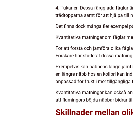
4. Tukaner: Dessa färgglada fåglar är
trädtopparna samt för att hjälpa till 
Det finns dock många fler exempel p
Kvantitativa mätningar om fåglar m
För att förstå och jämföra olika fåg
Forskare har studerat dessa mätningar
Exempelvis kan näbbens längd jämföras
en längre näbb hos en kolibri kan in
anpassad för frukt i mer tillgängliga 
Kvantitativa mätningar kan också anv
att flamingors böjda näbbar bidrar til
Skillnader mellan ol