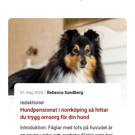
omisskännliga och attraktiva för både
fågelälskare och privatpersoner som är
fascine...
01 maj 2026
Rebecca Sundberg
redaktionel
Hundpensionat i norrköping så hittar
du trygg omsorg för din hund
Introduktion: Fåglar med tofs på huvudet är