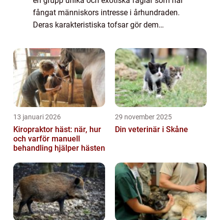
en grupp unika och exotiska fåglar som har
fångat människors intresse i århundraden.
Deras karakteristiska tofsar gör dem
omisskännliga och attraktiva för både
fågelälskare och privatpersoner som är
fascine...
13 januari 2026
29 november 2025
Kiropraktor häst: när, hur
Din veterinär i Skåne
och varför manuell
behandling hjälper hästen