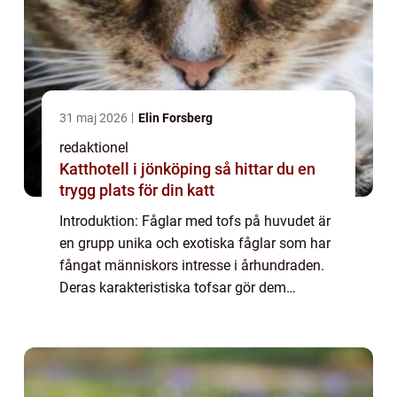
31 maj 2026
Elin Forsberg
redaktionel
Katthotell i jönköping så hittar du en
trygg plats för din katt
Introduktion: Fåglar med tofs på huvudet är
en grupp unika och exotiska fåglar som har
fångat människors intresse i århundraden.
Deras karakteristiska tofsar gör dem
omisskännliga och attraktiva för både
fågelälskare och privatpersoner som är
fascine...