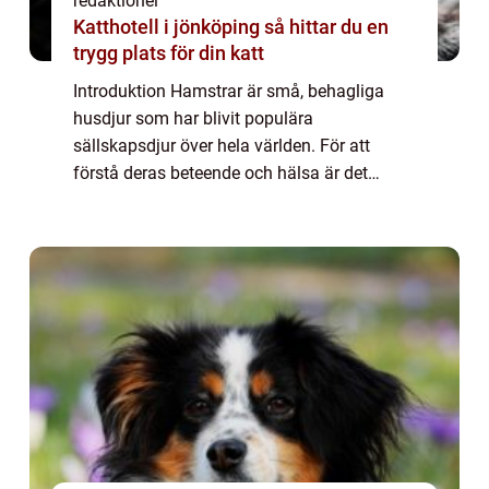
redaktionel
Katthotell i jönköping så hittar du en
trygg plats för din katt
Introduktion Hamstrar är små, behagliga
husdjur som har blivit populära
sällskapsdjur över hela världen. För att
förstå deras beteende och hälsa är det
viktigt att känna till deras ålder. I denna
artikel kommer vi att ge en grundlig översikt
av ̶...