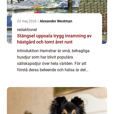
02 maj 2026
Alexander Westman
redaktionel
Stängsel uppsala trygg inramning av
hästgård och tomt året runt
Introduktion Hamstrar är små, behagliga
husdjur som har blivit populära
sällskapsdjur över hela världen. För att
förstå deras beteende och hälsa är det
viktigt att känna till deras ålder. I denna
artikel kommer vi att ge en grundlig översikt
av ̶...