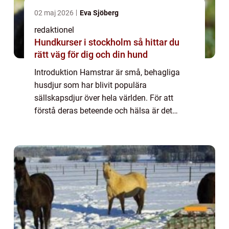
02 maj 2026
Eva Sjöberg
redaktionel
Hundkurser i stockholm så hittar du
rätt väg för dig och din hund
Introduktion Hamstrar är små, behagliga
husdjur som har blivit populära
sällskapsdjur över hela världen. För att
förstå deras beteende och hälsa är det
viktigt att känna till deras ålder. I denna
artikel kommer vi att ge en grundlig översikt
av ̶...