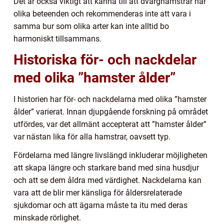
Det är också viktigt att känna till att dvärghamstrar har
olika beteenden och rekommenderas inte att vara i
samma bur som olika arter kan inte alltid bo
harmoniskt tillsammans.
Historiska för- och nackdelar
med olika ”hamster ålder”
I historien har för- och nackdelarna med olika ”hamster
ålder” varierat. Innan djupgående forskning på området
utfördes, var det allmänt accepterat att ”hamster ålder”
var nästan lika för alla hamstrar, oavsett typ.
Fördelarna med längre livslängd inkluderar möjligheten
att skapa längre och starkare band med sina husdjur
och att se dem åldra med värdighet. Nackdelarna kan
vara att de blir mer känsliga för åldersrelaterade
sjukdomar och att ägarna måste ta itu med deras
minskade rörlighet.