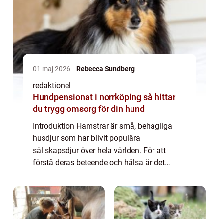
01 maj 2026
Rebecca Sundberg
redaktionel
Hundpensionat i norrköping så hittar
du trygg omsorg för din hund
Introduktion Hamstrar är små, behagliga
husdjur som har blivit populära
sällskapsdjur över hela världen. För att
förstå deras beteende och hälsa är det
viktigt att känna till deras ålder. I denna
artikel kommer vi att ge en grundlig översikt
av ̶...