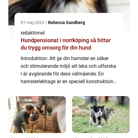
01 maj 2026
Rebecca Sundberg
redaktionel
Hundpensionat i norrköping så hittar
du trygg omsorg för din hund
Introduktion: Att ge din hamster en säker
och stimulerande miljö att leka och utforska
i är avgörande för dess välmående. En
hamsterlekhage är en speciell konstruktion
som ger din lilla gnagare tillräckligt med
utrymme för att sträcka ut sig, leka oc...