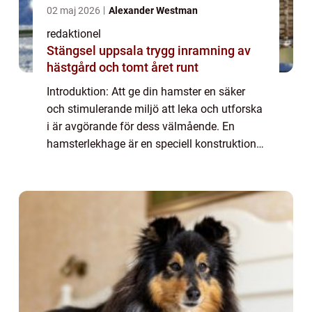
02 maj 2026
Alexander Westman
redaktionel
Stängsel uppsala trygg inramning av
hästgård och tomt året runt
Introduktion: Att ge din hamster en säker
och stimulerande miljö att leka och utforska
i är avgörande för dess välmående. En
hamsterlekhage är en speciell konstruktion
som ger din lilla gnagare tillräckligt med
utrymme för att sträcka ut sig, leka oc...