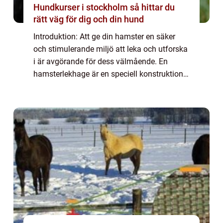
Hundkurser i stockholm så hittar du
rätt väg för dig och din hund
Introduktion: Att ge din hamster en säker
och stimulerande miljö att leka och utforska
i är avgörande för dess välmående. En
hamsterlekhage är en speciell konstruktion
som ger din lilla gnagare tillräckligt med
utrymme för att sträcka ut sig, leka oc...