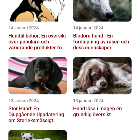
14 januari 2024
14 januari 2024
Hundtillbehör: En översikt
Blodöra hund - En
över populära och
fördjupning av rasen och
varierande produkter för
dess egenskaper
våra fyrbenta vänner
13 januari 2024
13 januari 2024
Stor Hund: En
Hund lösa i magen en
Djupgående Uppdatering
grundlig översikt
om Storleksmässigt
Imponerande
Hundsporter för
Hundälskare