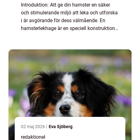
Introduktion: Att ge din hamster en säker
och stimulerande miljö att leka och utforska
i är avgörande för dess välmående. En
hamsterlekhage är en speciell konstruktion
som ger din lilla gnagare tillräckligt med
utrymme för att sträcka ut sig, leka oc...
02 maj 2026
Eva Sjöberg
redaktionel