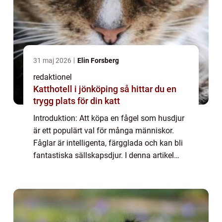
31 maj 2026
Elin Forsberg
redaktionel
Katthotell i jönköping så hittar du en
trygg plats för din katt
Introduktion: Att köpa en fågel som husdjur
är ett populärt val för många människor.
Fåglar är intelligenta, färgglada och kan bli
fantastiska sällskapsdjur. I denna artikel
kommer vi att ge dig en övergripande
översikt av köpet av fåglar och utforsk...