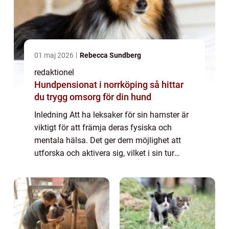
01 maj 2026
Rebecca Sundberg
redaktionel
Hundpensionat i norrköping så hittar
du trygg omsorg för din hund
Inledning Att ha leksaker för sin hamster är
viktigt för att främja deras fysiska och
mentala hälsa. Det ger dem möjlighet att
utforska och aktivera sig, vilket i sin tur
minskar risken för tristess och ohälsa. I
denna artikel kommer vi att ta en gru...