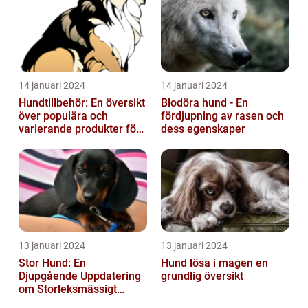
14 januari 2024
14 januari 2024
Hundtillbehör: En översikt
Blodöra hund - En
över populära och
fördjupning av rasen och
varierande produkter för
dess egenskaper
våra fyrbenta vänner
13 januari 2024
13 januari 2024
Stor Hund: En
Hund lösa i magen en
Djupgående Uppdatering
grundlig översikt
om Storleksmässigt
Imponerande