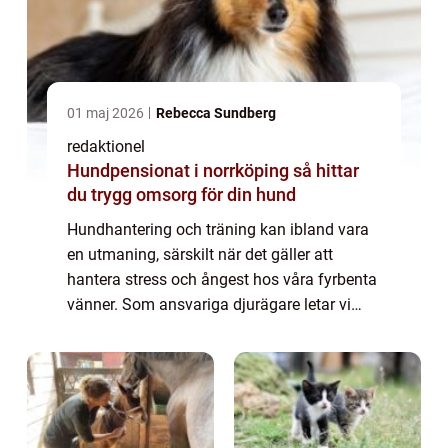
01 maj 2026
Rebecca Sundberg
redaktionel
Hundpensionat i norrköping så hittar
du trygg omsorg för din hund
Hundhantering och träning kan ibland vara
en utmaning, särskilt när det gäller att
hantera stress och ångest hos våra fyrbenta
vänner. Som ansvariga djurägare letar vi
alltid efter sätt att hjälpa våra hundar att
känna sig lugna och trygga. En populä...