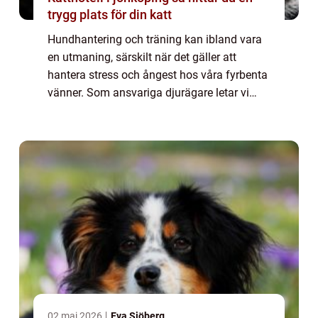
trygg plats för din katt
Hundhantering och träning kan ibland vara
en utmaning, särskilt när det gäller att
hantera stress och ångest hos våra fyrbenta
vänner. Som ansvariga djurägare letar vi
alltid efter sätt att hjälpa våra hundar att
känna sig lugna och trygga. En populä...
02 maj 2026
Eva Sjöberg