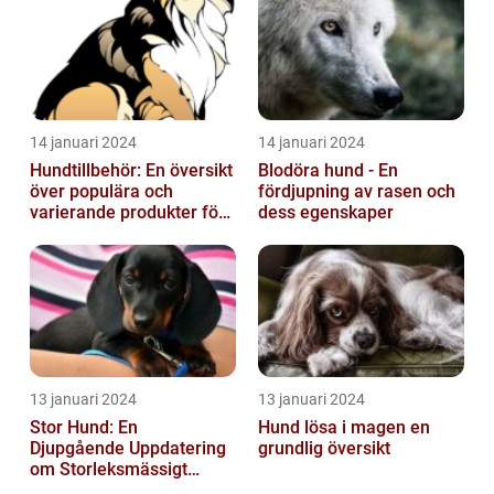
14 januari 2024
14 januari 2024
Hundtillbehör: En översikt
Blodöra hund - En
över populära och
fördjupning av rasen och
varierande produkter för
dess egenskaper
våra fyrbenta vänner
13 januari 2024
13 januari 2024
Stor Hund: En
Hund lösa i magen en
Djupgående Uppdatering
grundlig översikt
om Storleksmässigt
Imponerande