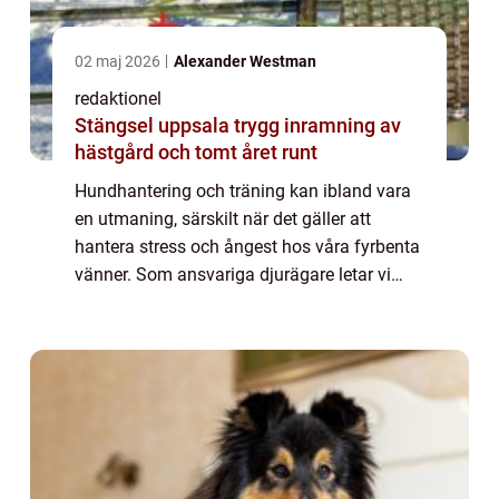
02 maj 2026
Alexander Westman
redaktionel
Stängsel uppsala trygg inramning av
hästgård och tomt året runt
Hundhantering och träning kan ibland vara
en utmaning, särskilt när det gäller att
hantera stress och ångest hos våra fyrbenta
vänner. Som ansvariga djurägare letar vi
alltid efter sätt att hjälpa våra hundar att
känna sig lugna och trygga. En populä...