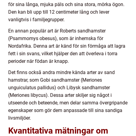
för sina långa, mjuka päls och sina stora, mörka ögon.
Den kan bli upp till 12 centimeter lång och lever
vanligtvis i familjegrupper.
En annan populär art är Roberts sandhamster
(Psammomys obesus), som är inhemska för
Nordafrika. Denna art är känd för sin förmåga att lagra
fett i sin svans, vilket hjälper den att överleva i torra
perioder när födan är knapp.
Det finns också andra mindre kända arter av sand
hamstrar, som Gobi sandhamster (Meriones
unguiculatus pallidus) och Libysk sandhamster
(Meriones libycus). Dessa arter skiljer sig något i
utseende och beteende, men delar samma övergripande
egenskaper som gör dem anpassade till sina sandiga
livsmiljöer.
Kvantitativa mätningar om