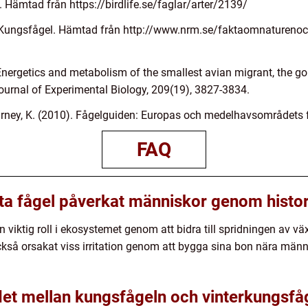
l. Hämtad från https://birdlife.se/faglar/arter/2139/
). Kungsfågel. Hämtad från http://www.nrm.se/faktaomnatureno
nergetics and metabolism of the smallest avian migrant, the gol
ournal of Experimental Biology, 209(19), 3827-3834.
rney, K. (2010). Fågelguiden: Europas och medelhavsområdets fåg
FAQ
ta fågel påverkat människor genom histo
n viktig roll i ekosystemet genom att bidra till spridningen av 
ckså orsakat viss irritation genom att bygga sina bon nära männi
 det mellan kungsfågeln och vinterkungsfå