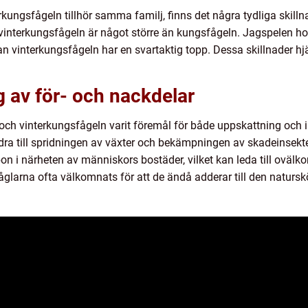
rkungsfågeln tillhör samma familj, finns det några tydliga skil
r vinterkungsfågeln är något större än kungsfågeln. Jagspelen ho
vinterkungsfågeln har en svartaktig topp. Dessa skillnader hjä
 av för- och nackdelar
och vinterkungsfågeln varit föremål för både uppskattning och ib
idra till spridningen av växter och bekämpningen av skadeinsekt
bon i närheten av människors bostäder, vilket kan leda till ovälko
glarna ofta välkomnats för att de ändå adderar till den naturs