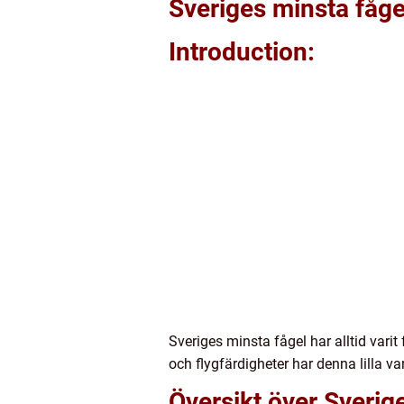
Sveriges minsta fåge
Introduction:
Sveriges minsta fågel har alltid vari
och flygfärdigheter har denna lilla va
Översikt över Sverig