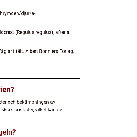
chrymden/djur/a-
dcrest (Regulus regulus), after a
lar i fält. Albert Bonniers Förlag.
rien?
växter och bekämpningen av
skors bostäder, vilket kan ge
geln?