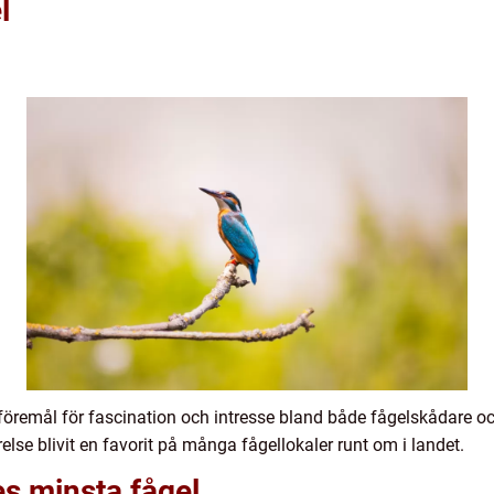
l
t föremål för fascination och intresse bland både fågelskådare oc
relse blivit en favorit på många fågellokaler runt om i landet.
es minsta fågel