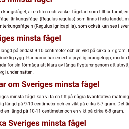
kungsfågel, är en liten och vacker fågelart som tillhör familje
fågel är kungsfågel (Regulus regulus) som finns i hela landet, m
interkungsfågeln (Regulus ignicapilla), som också kan ses i sve
iges minsta fågel
längd på endast 9-10 centimeter och en vikt på cirka 5-7 gram. D
önaktig rygg. Hannarna har en extra prydlig orangetopp, medan
da för sin förmåga att klara av långa flygturer genom att utny
ergi under natten.
ar om Sveriges minsta fågel
eriges minsta fågel kan vi ta en titt på några kvantitativa mätnin
 längd på 9-10 centimeter och en vikt på cirka 5-7 gram. Det är 
ed en längd på 10-11 centimeter och en vikt på cirka 6-8 gram.
ika Sveriges minsta fågel