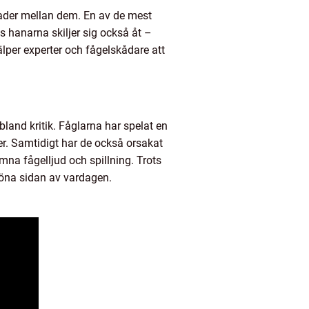
lnader mellan dem. En av de mest
s hanarna skiljer sig också åt –
lper experter och fågelskådare att
land kritik. Fåglarna har spelat en
er. Samtidigt har de också orsakat
mna fågelljud och spillning. Trots
köna sidan av vardagen.